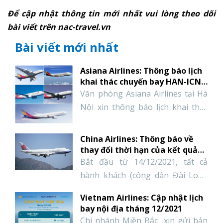
Để cập nhật thông tin mới nhất vui lòng theo dõi
bài viết trên nac-travel.vn
Bài viết mới nhất
Asiana Airlines: Thông báo lịch
khai thác chuyến bay HAN-ICN-
HAN tháng 1 năm 2022
Văn phòng Asiana Airlines tại Hà
Nội xin thông báo lịch khai thác
các chuyến bay chặng HAN-ICN-
HAN trong tháng 1 năm 2022; cụ
China Airlines: Thông báo về
thể như sau: 1. KHAI THÁC
thay đổi thời hạn của kết quả
xét nghiệm PCR đối với khách
CHUYẾN BAY HAN-ICN * THÁNG
Bắt đầu từ 14/12/2021, tất cả
nhập cảnh Đài Loan
1 NĂM 2022 – Ngày bay : THỨ 2,
hành khách (công dân Đài Loan
3, 4, 5, 6, 7 hàng tuần – Ký hiệu
hoặc công dân nước ngoài có thẻ
Vietnam Airlines: Cập nhật lịch
chuyến bay : OZ734 – Giờ […]
cư trú) đến Đài Loan được yêu
bay nội địa tháng 12/2021
cầu cung cấp giấy chứng nhận Kết
Chi nhánh Miền Bắc xin gửi bản