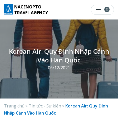
S
NACENOPTO
k
TRAVEL AGENCY
i
p
t
o
c
Korean Air: Quy Định Nhập Cảnh
o
Vào Hàn Quốc
n
t
06/12/2021
e
n
t
Trang chủ
»
Tin tức - Sự kiện
»
Korean Air: Quy Định
Nhập Cảnh Vào Hàn Quốc