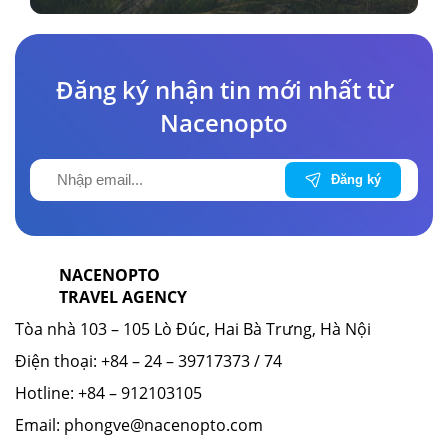
Đăng ký nhận tin mới nhất từ
Nacenopto
NACENOPTO
TRAVEL AGENCY
Tòa nhà 103 – 105 Lò Đúc, Hai Bà Trưng, Hà Nội
Điện thoại:
+84 – 24 – 39717373 / 74
Hotline:
+84 – 912103105
Email:
phongve@nacenopto.com