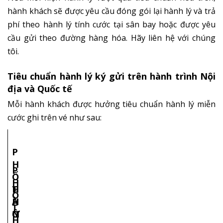
hành khách sẽ được yêu cầu đóng gói lại hành lý và trả
phí theo
hành lý tính cước tại sân bay
hoặc được yêu
cầu gửi theo đường hàng hóa. Hãy liên hệ với chúng
tôi.
Tiêu chuẩn hành lý ký gửi trên hành trình Nội
địa và Quốc tế
Mỗi hành khách được hưởng tiêu chuẩn hành lý miễn
cước ghi trên vé như sau:
P
H
P
Ổ
H
H
T
T
Ổ
À
H
H
T
N
Ô
Ư
H