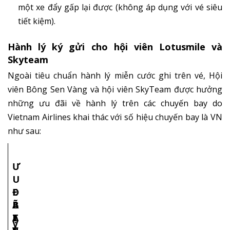
một xe đẩy gấp lại được (không áp dụng với vé siêu
tiết kiệm).
Hành lý ký gửi cho hội viên Lotusmile và
Skyteam
Ngoài tiêu chuẩn hành lý miễn cước ghi trên vé, Hội
viên Bông Sen Vàng và hội viên SkyTeam được hưởng
những ưu đãi về hành lý trên các chuyến bay do
Vietnam Airlines khai thác với số hiệu chuyến bay là VN
như sau:
Ư
U
Đ
E
Ã
B
L
I
T
Ạ
E
I
V