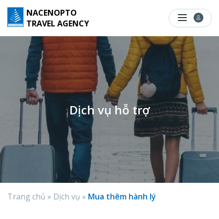
S
NACENOPTO
k
TRAVEL AGENCY
i
p
t
o
c
o
Dịch vụ hỗ trợ
n
t
e
n
t
Trang chủ
»
Dịch vụ
»
Mua thêm hành lý