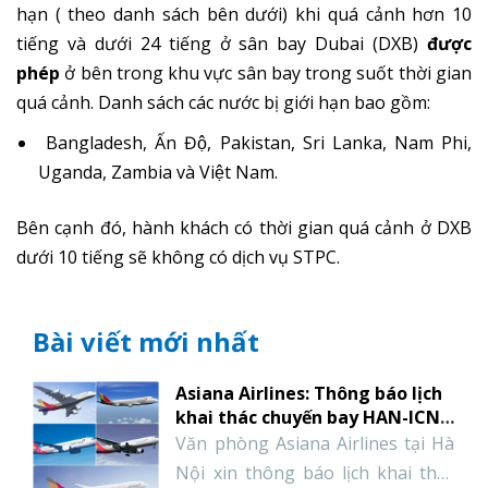
hạn ( theo danh sách bên dưới) khi quá cảnh hơn 10
tiếng và dưới 24 tiếng ở sân bay Dubai (DXB)
được
phép
ở bên trong khu vực sân bay trong suốt thời gian
quá cảnh. Danh sách các nước bị giới hạn bao gồm:
Bangladesh, Ấn Độ, Pakistan, Sri Lanka, Nam Phi,
Uganda, Zambia và Việt Nam.
Bên cạnh đó, hành khách có thời gian quá cảnh ở DXB
dưới 10 tiếng sẽ không có dịch vụ STPC.
Bài viết mới nhất
Asiana Airlines: Thông báo lịch
khai thác chuyến bay HAN-ICN-
HAN tháng 1 năm 2022
Văn phòng Asiana Airlines tại Hà
Nội xin thông báo lịch khai thác