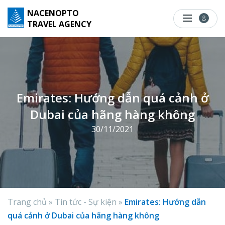
S
NACENOPTO
k
TRAVEL AGENCY
i
p
t
o
c
Emirates: Hướng dẫn quá cảnh ở
o
Dubai của hãng hàng không
n
t
30/11/2021
e
n
t
Trang chủ
»
Tin tức - Sự kiện
»
Emirates: Hướng dẫn
quá cảnh ở Dubai của hãng hàng không