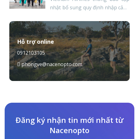
nhật bổ sung quy định nhập cảnh
Nhật như sau: Lịch bay từ Việt
Nam đi Nhật từ tháng 12/2021
đến tháng 3/2022: CHẶNG BAY
SHCB NGÀY TRONG TUẦN GIỜ
Hỗ trợ online
BAY TÀU HAN-NRT VN310 Thứ 5,
0912103105
CN hàng tuần 00:30 – 07:45 A350
phongve@nacenopto.com
SGN-NRT VN300 Thứ 3 hàng
tuần 01:30 […]
Đăng ký nhận tin mới nhất từ
Nacenopto