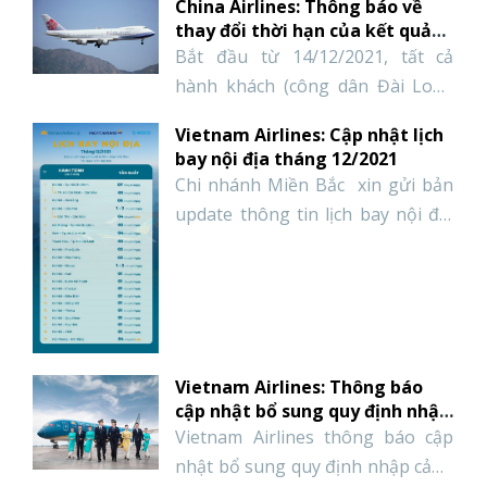
China Airlines: Thông báo về
thể như sau: 1. KHAI THÁC
thay đổi thời hạn của kết quả
xét nghiệm PCR đối với khách
CHUYẾN BAY HAN-ICN * THÁNG
Bắt đầu từ 14/12/2021, tất cả
nhập cảnh Đài Loan
1 NĂM 2022 – Ngày bay : THỨ 2,
hành khách (công dân Đài Loan
3, 4, 5, 6, 7 hàng tuần – Ký hiệu
hoặc công dân nước ngoài có thẻ
Vietnam Airlines: Cập nhật lịch
chuyến bay : OZ734 – Giờ […]
cư trú) đến Đài Loan được yêu
bay nội địa tháng 12/2021
cầu cung cấp giấy chứng nhận Kết
Chi nhánh Miền Bắc xin gửi bản
quả xét nghiệm COVID-19 RT-PCR
update thông tin lịch bay nội địa
âm tính, được cấp trong vòng ba
(update ngày 13/12/2021) cho các
ngày (bao gồm ngày lễ quốc gia
đường bay xuất phát từ thị
và cuối tuần […]
trường miền Bắc, cụ thể tăng
tuần suất HANCXR lên 3
chuyến/ngày. Để cập nhật thông
Vietnam Airlines: Thông báo
tin mới nhất vui lòng theo dõi bài
cập nhật bổ sung quy định nhập
viết trên nac-travel.vn
cảnh vào Anh Và Nhật
Vietnam Airlines thông báo cập
nhật bổ sung quy định nhập cảnh