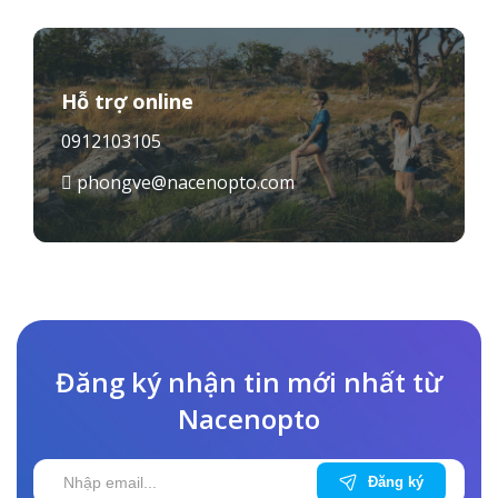
Nhật như sau: Lịch bay từ Việt
Nam đi Nhật từ tháng 12/2021
đến tháng 3/2022: CHẶNG BAY
SHCB NGÀY TRONG TUẦN GIỜ
Hỗ trợ online
BAY TÀU HAN-NRT VN310 Thứ 5,
0912103105
CN hàng tuần 00:30 – 07:45 A350
phongve@nacenopto.com
SGN-NRT VN300 Thứ 3 hàng
tuần 01:30 […]
Đăng ký nhận tin mới nhất từ
Nacenopto