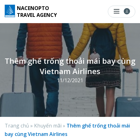
S
NACENOPTO
k
TRAVEL AGENCY
i
p
t
o
c
Thêm ghế trống thoải mái bay cùng
o
Vietnam Airlines
n
t
11/12/2021
e
n
t
Trang chủ
»
Khuyến mãi
»
Thêm ghế trống thoải mái
bay cùng Vietnam Airlines