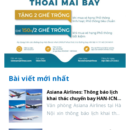
Bài viết mới nhất
Asiana Airlines: Thông báo lịch
khai thác chuyến bay HAN-ICN-
HAN tháng 1 năm 2022
Văn phòng Asiana Airlines tại Hà
Nội xin thông báo lịch khai thác
các chuyến bay chặng HAN-ICN-
HAN trong tháng 1 năm 2022; cụ