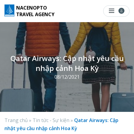
S
NACENOPTO
k
TRAVEL AGENCY
i
p
t
o
c
Qatar Airways: Cập nhật yêu cầu
o
nhập cảnh Hoa Kỳ
n
t
08/12/2021
e
n
t
Trang chủ
»
Tin tức - Sự kiện
»
Qatar Airways: Cập
nhật yêu cầu nhập cảnh Hoa Kỳ